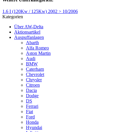
1.6 I (120Kw / 125Kw) 2002 > 10/2006
Kategorien
Über AW-Delta
Aktionsartikel
Auspuffanlagen
Abarth
Alfa Romeo
Aston Martin
Audi
BMW
Caterham
Chevrolet
Chrysler
Citroen
Dacia
Dodge
DS
Ferrari
Fiat
Ford
Honda
Hyundai