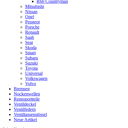
R60 Countryman
Mitsubishi
Nissan
Opel
Peugeot
Porsche
Renault
Saab
Seat
Skoda
Smart
Subaru
Suzuki
Toyota
Universal
Volkswagen
Volvo
Bremsen
Nockenwellen
Rennsportteile
Ventildeckel
Ventilfedern
Ventiltassenstössel
Neue Artikel