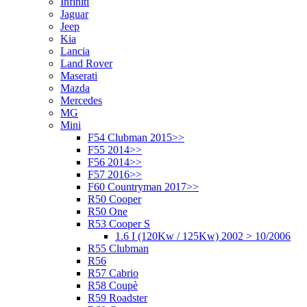
Infiniti
Jaguar
Jeep
Kia
Lancia
Land Rover
Maserati
Mazda
Mercedes
MG
Mini
F54 Clubman 2015>>
F55 2014>>
F56 2014>>
F57 2016>>
F60 Countryman 2017>>
R50 Cooper
R50 One
R53 Cooper S
1.6 I (120Kw / 125Kw) 2002 > 10/2006
R55 Clubman
R56
R57 Cabrio
R58 Coupè
R59 Roadster