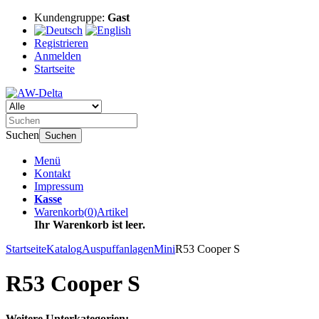
Kundengruppe:
Gast
Registrieren
Anmelden
Startseite
Suchen
Suchen
Menü
Kontakt
Impressum
Kasse
Warenkorb
(
0
)
Artikel
Ihr Warenkorb ist leer.
Startseite
Katalog
Auspuffanlagen
Mini
R53 Cooper S
R53 Cooper S
Weitere Unterkategorien: