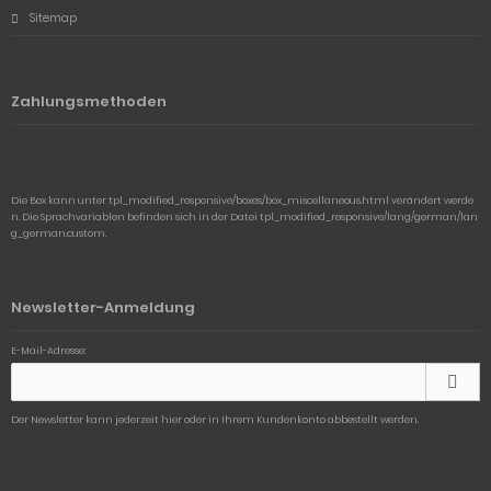
Sitemap
Zahlungsmethoden
Die Box kann unter tpl_modified_responsive/boxes/box_miscellaneous.html verändert werde
n. Die Sprachvariablen befinden sich in der Datei tpl_modified_responsive/lang/german/lan
g_german.custom.
Newsletter-Anmeldung
E-Mail-Adresse:
Der Newsletter kann jederzeit hier oder in Ihrem Kundenkonto abbestellt werden.