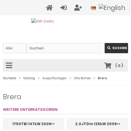
SUCHEN
(
0
)
Startseite
Katalog
Auspuffanlagen
Alfa Romeo
Brera
Brera
WEITERE UNTERKATEGORIEN:
1750TBi 147kW 2009>>
2.0JTDm 125kW 2009>>