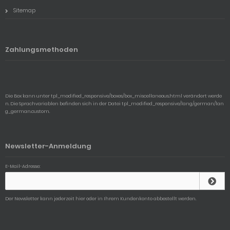
Sitemap
Zahlungsmethoden
Die Box kann unter tpl_modified_responsive/boxes/box_miscellaneous.html verändert werde
n. Die Sprachvariablen befinden sich in der Datei tpl_modified_responsive/lang/german/lan
g_german.custom.
Newsletter-Anmeldung
E-Mail-Adresse:
Der Newsletter kann jederzeit hier oder in Ihrem Kundenkonto abbestellt werden.