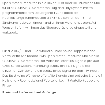
Spark Motor Umbauten in die 105 er 115 er oder 116 Baureihen und
für alle GTA bzw. GTAM Motoren. Plug and Play System mit frei
programmierbarem Steuergerät + Zündkabelsatz +
Hochleistungs Zündmodulen als Kit - Sie können damit Ihre
Zündkurve jederzeit ändern und an Ihren Motor anpassen . Auf
Wunsch liefern wir Ihnen das Steuergerät fertig eingestellt und
verkabelt .
Für alle 105 /115 und 116 er Modelle unser neuer Doppelzünder
Verteiler für Alfa Romeo Twin Spark Motor Umbauten und für alle
GTA bzw. GTAM Motoren. Der Verteiler liefert 180 Signale pro 360
Grad Kurbelwellenumdrehung. Zusätzlich 4 OT Signale der
einzelnen Zylinder und ein zusätzliches Signal für den 1. Zylinder .
Das lässt keine Wünsche offen. Alle Signale sind optische Signale (
Hallsignal - Rechtecksignal ) Verteiler kpl. mit Verteilerkappe und
Finger
Preis und Lieferzeit auf Anfrage