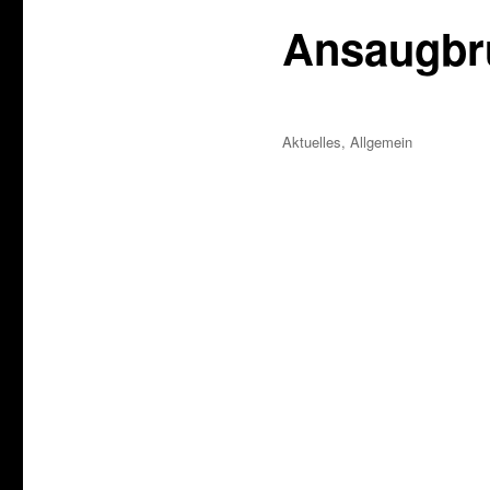
Ansaugbrü
Veröffentlicht
Kategorien
Aktuelles
,
Allgemein
am