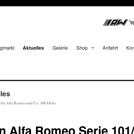
gmarkt
Aktuelles
Galerie
Shop
Anfahrt
Kon
les
t für Alfa Romeo und Co. AW-Delta
 Alfa Romeo Serie 101/