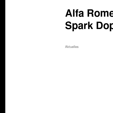
Alfa Rome
Spark Dop
Veröffentlicht
Kategorien
Aktuelles
am