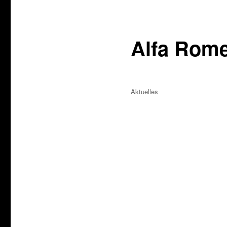
Alfa Rome
Veröffentlicht
Kategorien
Aktuelles
am