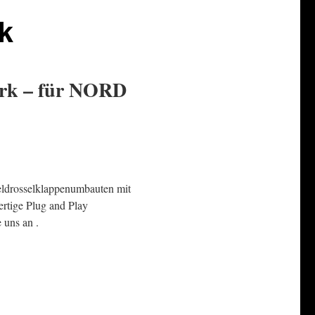
k
ark – für NORD
eldrosselklappenumbauten mit
ertige Plug and Play
 uns an .