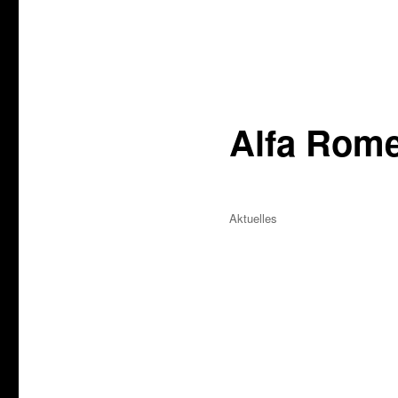
Alfa Rome
Veröffentlicht
Kategorien
Aktuelles
am